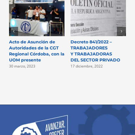
Acto de Asunción de
Decreto 841/2022 –
N
Autoridades de la CGT
TRABAJADORES
P
Regional Córdoba, con la
Y TRABAJADORAS
D
UOM presente
DEL SECTOR PRIVADO
2
30 marzo, 2023
17 diciembre, 2022