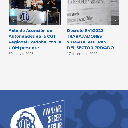
Acto de Asunción de
Decreto 841/2022 –
N
Autoridades de la CGT
TRABAJADORES
P
Regional Córdoba, con la
Y TRABAJADORAS
D
UOM presente
DEL SECTOR PRIVADO
2
30 marzo, 2023
17 diciembre, 2022