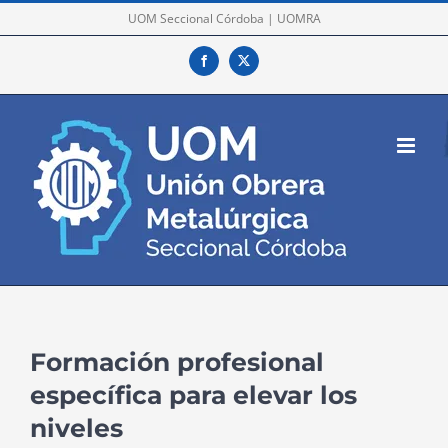
Skip
UOM Seccional Córdoba | UOMRA
to
Facebook
X
content
Formación profesional
específica para elevar los
niveles