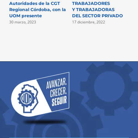
Autoridades de la CGT
TRABAJADORES
P
Regional Córdoba, con la
Y TRABAJADORAS
D
UOM presente
DEL SECTOR PRIVADO
2
30 marzo, 2023
17 diciembre, 2022