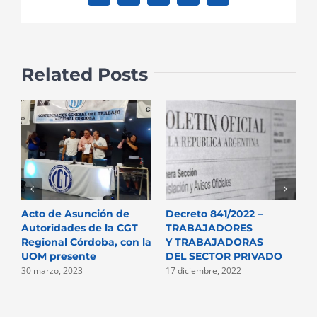
Related Posts
Acto de Asunción de
Decreto 841/2022 –
N
Autoridades de la CGT
TRABAJADORES
P
Regional Córdoba, con la
Y TRABAJADORAS
D
UOM presente
DEL SECTOR PRIVADO
2
30 marzo, 2023
17 diciembre, 2022