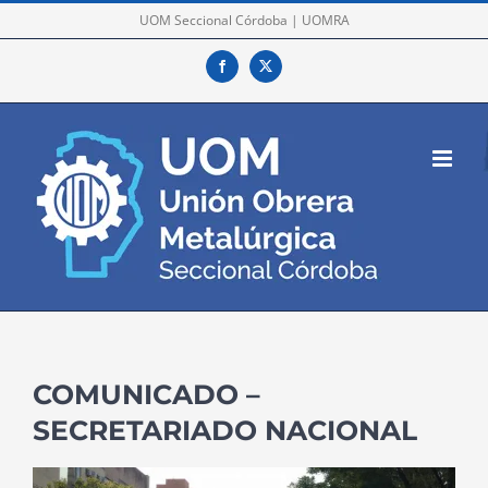
Skip
UOM Seccional Córdoba | UOMRA
to
Facebook
X
content
COMUNICADO –
SECRETARIADO NACIONAL
View